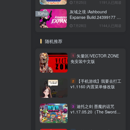
7月25日
1191人已阅读
Game Build.24421547 免安
装英文版
灰域之境 /Ashbound
TOP10
Expanse Build.24399177 免
安装中文版
7月28日
1144人已阅读
随机推荐
矢量区/VECTOR ZONE
1
免安装中文版
【手机游戏】我要去打工
2
v1.1160 内置菜单修改版
迪托之剑 墨魔的诅咒
3
v1.17.05.20（The Swords
of Ditto: Mormo\’s Curse）
免安装中文版