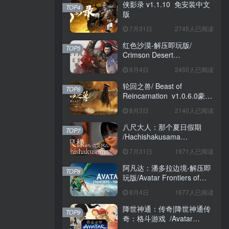
侠影录 v1.1.10 免安装中文
TOP4
版
7月31日
2745人已阅读
红色沙漠-解压即玩版/
TOP5
Crimson Desert
HYPERVISOR v1.14.00 免
8月4日
2450人已阅读
安装中文版
轮回之兽/ Beast of
TOP6
Reincarnation v1.0.6.0豪华
版 免安装中文版
8月3日
2140人已阅读
八尺大人：那个夏日假期
TOP7
/Hachishakusama
Build.24462853 免安装中文
7月31日
1971人已阅读
版
阿凡达：潘多拉边境-解压即
TOP8
玩版/Avatar Frontiers of
Pandora Build.22429549 免
8月4日
1677人已阅读
安装中文版
降世神通：传奇|降世神通传
TOP9
奇：格斗游戏 /Avatar
Legends The Fighting