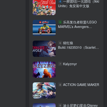
一揆团结|一元团结（Ikki
4
Unite）免安装中文版
乐高复仇者联盟/LEGO
5
MARVEL’s Avengers
Build.1854018 免安装中文
版
猩红狼
6
Build.19235310（Scarlet
Wolf）免安装中文版
Kalyzmyr
7
ACTION GAME MAKER
8
迪士尼梦幻星谷/Disney
9