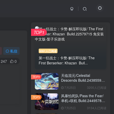
TOP1
私信
6351人已阅读
第一狂战士：卡赞-解压即玩版/ The
247
0
First Berserker: Khazan Buil...
天临混元/Celestial
TOP2
Descends Build.24385591
免安装中文版
7月25日
3200人已阅读
风暴怕死队/Pass the Fear/
TOP3
单机+联机 Build.24495782
送修改器 免安装中文版
7月25日
3134人已阅读