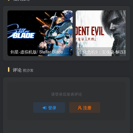
剑星-虚拟机版/ Stellar Blade v1.4.1|Build.19963153 终极版新补丁 送修改器 免安装中文版
生化危机9：安魂曲
评论
抢沙发
请登录后发表评论
登录
注册