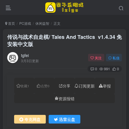
首页
PC游戏
休闲益智
正文
传说与战术自走棋/ Tales And Tactics v1.4.34 免
安装中文版
tgfei
关注
私信
3月3日更新
0
991
0
分享
订阅更新
举报
收藏
1
点赞
0
资源报错
夸克网盘
迅雷云盘