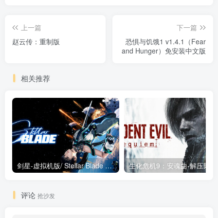
上一篇
下一篇
赵云传：重制版
恐惧与饥饿1 v1.4.1（Fear
and Hunger）免安装中文版
相关推荐
剑星-虚拟机版/ Stellar Blade v1.4.1|Build.19963153 终极版新补丁 送修改器 免安装中文版
生化危机9：安魂曲
评论
抢沙发