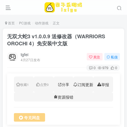
首页
PC游戏
动作游戏
正文
无双大蛇3 v1.0.0.9 送修改器（WARRIORS
OROCHI 4）免安装中文版
tgfei
关注
私信
4月27日发布
0
979
0
分享
订阅更新
举报
收藏
1
点赞
0
资源报错
夸克网盘