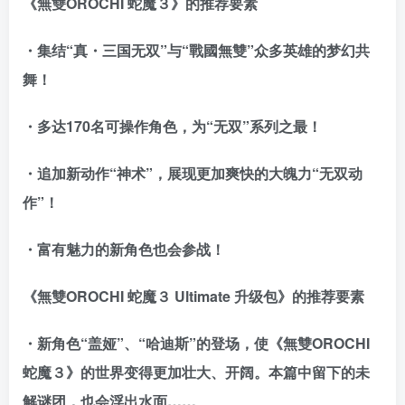
《無雙OROCHI 蛇魔３》的推荐要素
・集结“真・三国无双”与“戰國無雙”众多英雄的梦幻共
舞！
・多达170名可操作角色，为“无双”系列之最！
・追加新动作“神术”，展现更加爽快的大魄力“无双动
作”！
・富有魅力的新角色也会参战！
《無雙OROCHI 蛇魔３ Ultimate 升级包》的推荐要素
・新角色“盖娅”、“哈迪斯”的登场，使《無雙OROCHI
蛇魔３》的世界变得更加壮大、开阔。本篇中留下的未
解谜团，也会浮出水面……