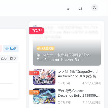
TOP1
私信
6214人已阅读
第一狂战士：卡赞-解压即玩版/ The
265
0
First Berserker: Khazan Buil...
龙之剑 觉醒/DragonSword
TOP2
Awakening v1.0.6 免安装中
文版
7月24日
4723人已阅读
天临混元/Celestial
TOP3
Descends Build.24385591
免安装中文版
7月25日
3135人已阅读