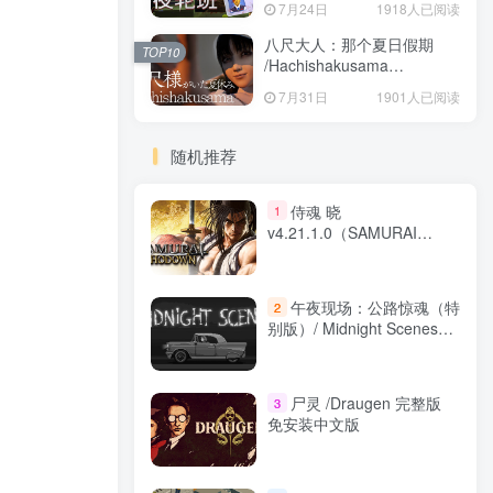
7月24日
1918人已阅读
八尺大人：那个夏日假期
TOP10
/Hachishakusama
Build.24462853 免安装中文
7月31日
1901人已阅读
版
随机推荐
侍魂 晓
1
v4.21.1.0（SAMURAI
SHODOWN）免安装中文版
午夜现场：公路惊魂（特
2
别版）/ Midnight Scenes
The Highway (Special
Edition) Build.20251936 免
安装中文版
尸灵 /Draugen 完整版
3
免安装中文版