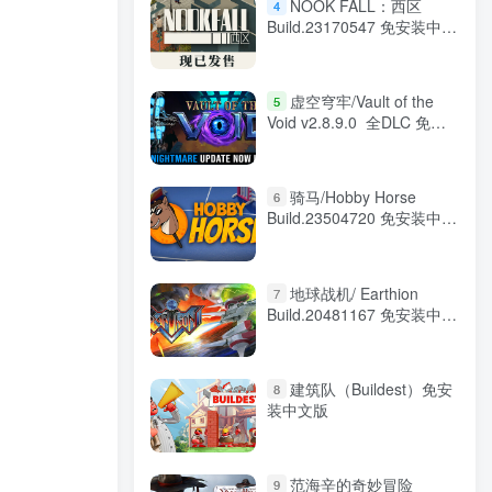
NOOK FALL：西区
4
Build.23170547 免安装中文
版
虚空穹牢/Vault of the
5
Void v2.8.9.0 全DLC 免安
装中文版
骑马/Hobby Horse
6
Build.23504720 免安装中文
版
地球战机/ Earthion
7
Build.20481167 免安装中文
版
建筑队（Buildest）免安
8
装中文版
范海辛的奇妙冒险
9