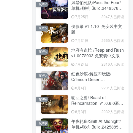
风暴怕死队/Pass the Fear/
TOP4
单机+联机 Build.24495782
送修改器 免安装中文版
7月25日
3047人已阅读
侠影录 v1.1.10 免安装中文
TOP5
版
7月31日
2665人已阅读
地府有点忙 /Reap and Rush
TOP6
v1.0072903 免安装中文版
7月24日
2316人已阅读
红色沙漠-解压即玩版/
TOP7
Crimson Desert
HYPERVISOR v1.14.00 免
8月4日
2201人已阅读
安装中文版
轮回之兽/ Beast of
TOP8
Reincarnation v1.0.6.0豪华
版 免安装中文版
8月3日
2032人已阅读
午夜轮班/Shift At Midnight/
TOP9
单机+联机 Build.24258857
免安装中文版