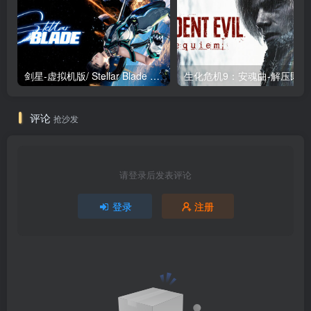
剑星-虚拟机版/ Stellar Blade v1.4.1|Build.19963153 终极版新补丁 送修改器 免安装中文版
生化危机9：安魂曲
评论
抢沙发
请登录后发表评论
登录
注册