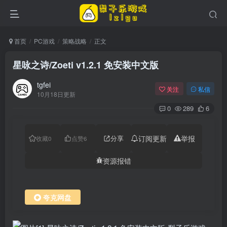
首页
PC游戏
策略战略
正文
星咏之诗/Zoeti v1.2.1 免安装中文版
tgfei
关注
私信
10月18日更新
0
289
6
分享
订阅更新
举报
收藏
0
点赞
6
资源报错
夸克网盘