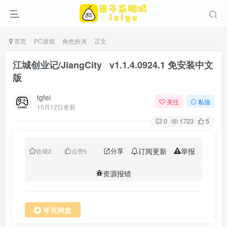
首页
PC游戏
角色扮演
正文
江城创业记/JiangCity v1.1.4.0924.1 免安装中文
版
tgfei
关注
私信
10月12日更新
0
1723
5
分享
订阅更新
举报
收藏
2
点赞
5
资源报错
夸克网盘