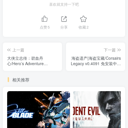
喜欢就支持一下吧
点赞
5
分享
收藏
2
上一篇
下一篇
大侠立志传：碧血丹
海盗遗产|海盗宝藏/Corsairs
心/Hero’s Adventure
Legacy v0.4091 免安装中文
v1.2.618b75 免安装中文版
版
相关推荐