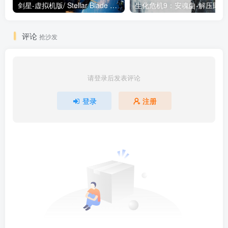
剑星-虚拟机版/ Stellar Blade v1.4.1|Build.19963153 终极版新补丁 送修改器 免安装中文版
生化危机9：安魂曲
评论
抢沙发
请登录后发表评论
登录
注册