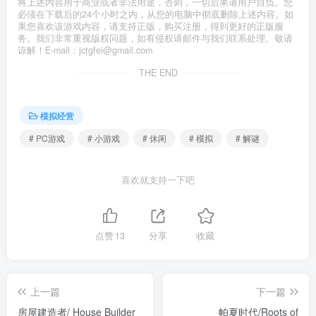
将上述内容用于商业或者非法用途，否则，一切后果请用户自负。您
必须在下载后的24个小时之内，从您的电脑中彻底删除上述内容。如
果您喜欢该游戏内容，请支持正版，购买注册，得到更好的正版服
务。我们非常重视版权问题，如有侵权请邮件与我们联系处理。敬请
谅解！E-mail：jctgfei@gmail.com
THE END
模拟经营
# PC游戏
# 小游戏
# 休闲
# 模拟
# 解谜
喜欢就支持一下吧
点赞
13
分享
收藏
上一篇
下一篇
房屋建造者/ House Builder
帕夏时代/Roots of