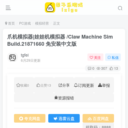
首页
PC游戏
模拟经营
正文
爪机模拟器|娃娃机模拟器 /Claw Machine Sim
Build.21871660 免安装中文版
tgfei
关注
私信
6月29日更新
0
307
13
分享
订阅更新
举报
收藏
0
点赞
13
资源报错
夸克网盘
迅雷云盘
百度网盘
提取码：8888