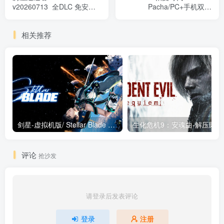
v20260713 全DLC 免安装
Pacha/PC+手机双端
中文版
v1.3.1.1 免安装中文版
相关推荐
剑星-虚拟机版/ Stellar Blade v1.4.1|Build.19963153 终极版新补丁 送修改器 免安装中文版
生化危机9：安魂曲
评论
抢沙发
请登录后发表评论
登录
注册