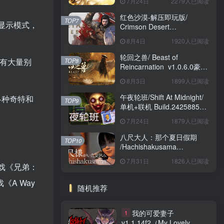
7月24日
2279人已阅读
红色沙漠-解压即玩版/
TOP7
显示模式，
Crimson Desert
HYPERVISOR v1.14.00 免
8月4日
1920人已阅读
安装中文版
轮回之兽/ Beast of
都有大量别
TOP8
Reincarnation v1.0.6.0豪华
版 免安装中文版
8月3日
1899人已阅读
午夜轮班/Shift At Midnight/
各种奇特和
TOP9
单机+联机 Build.24258857
免安装中文版
7月24日
1879人已阅读
八尺大人：那个夏日假期
TOP10
/Hachishakusama
Build.24462853 免安装中文
7月31日
1826人已阅读
版
游戏《兄弟：
《A Way
随机推荐
我的可爱妻子
1
v1.1.14f2（My Lovely