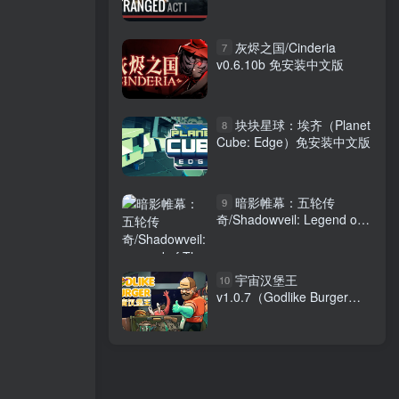
Act I）免安装中文版
灰烬之国/Cinderia
7
v0.6.10b 免安装中文版
块块星球：埃齐（Planet
8
Cube: Edge）免安装中文版
暗影帷幕：五轮传
9
奇/Shadowveil: Legend of
The Five Rings
宇宙汉堡王
10
v1.0.7（Godlike Burger）
免安装中文版