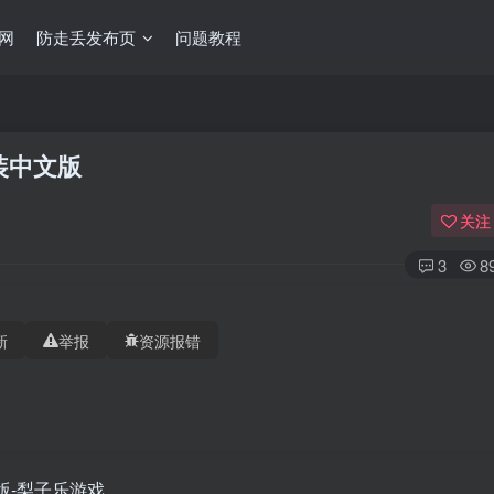
网
防走丢发布页
问题教程
免安装中文版
关注
3
8
新
举报
资源报错