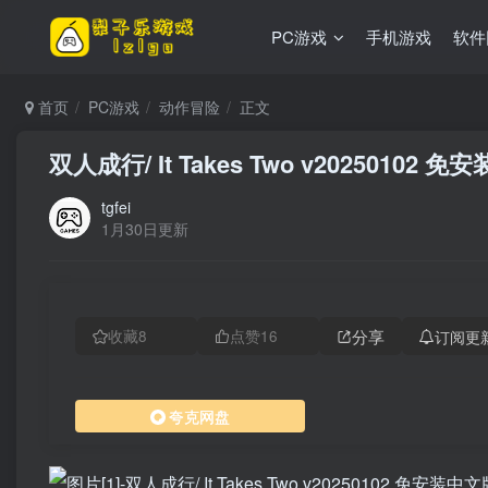
PC游戏
手机游戏
软件
首页
PC游戏
动作冒险
正文
双人成行/ It Takes Two v20250102 
tgfei
1月30日更新
分享
订阅更
收藏
8
点赞
16
夸克网盘