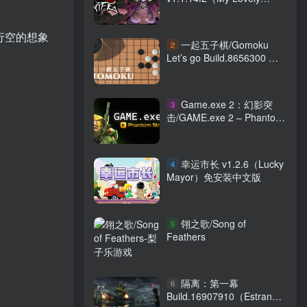
Wife）免安装中文版
马行空的想象
一起五子棋/Gomoku
2
Let’s go Build.8656300 免
安装中文版
Game.exe 2：幻影突
3
击/GAME.exe 2 – Phantom
Strike Build.23526874 免安
装中文版
幸运市长 v1.2.6（Lucky
4
Mayor）免安装中文版
翎之歌/Song of
5
Feathers
隔离：第一幕
6
Build.16907910（Estranged