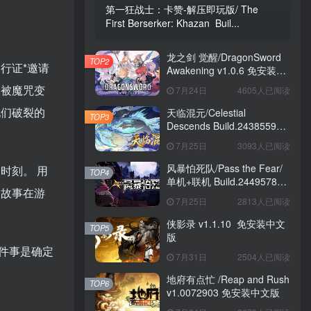
第一狂战士：卡赞-解压即玩版/ The
First Berserker: Khazan Buil...
龙之剑 觉醒/DragonSword
TOP2
行证*邀请
Awakening v1.0.6 免安装中
文版
人被魔咒变
7月24日
4605人已阅读
他们破裂的
天临混元/Celestial
TOP3
Descends Build.24385591
免安装中文版
7月25日
3093人已阅读
风暴怕死队/Pass the Fear/
时刻。 用
TOP4
单机+联机 Build.24495782
的故事在游
送修改器 免安装中文版
7月25日
2813人已阅读
侠影录 v1.1.10 免安装中文
TOP5
版
一件事是确定
7月31日
2504人已阅读
地府有点忙 /Reap and Rush
TOP6
v1.0072903 免安装中文版